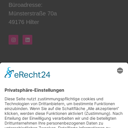
Büroadresse:
Münsterstraße 70a
49176 Hilter
Seitenlinks
Leistungen
Aktuelles
Über mich
Guides