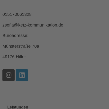
Akzeptieren
Kontakt
powered by
Usercentrics Consent
015170061328
Management Platform
&
eRecht24
zsofia@ketz-kommunikation.de
Büroadresse:
Münsterstraße 70a
49176 Hilter
Seitenlinks
Leistungen