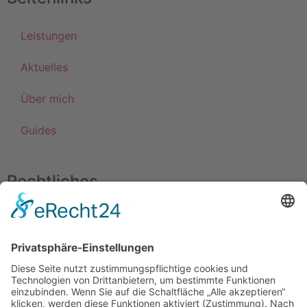
Leistungen
Aktuelles
Über mich
Guides
Rechtliches
Impressum
Datenschutz
© 2025 Ketz Kommunikation
Made with ♡ Digitalagentur Hälker GmbH