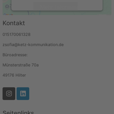
Mehr Informationen
Akzeptieren
Kontakt
powered by
Usercentrics Consent
015170061328
Management Platform
&
eRecht24
zsofia@ketz-kommunikation.de
Büroadresse:
Münsterstraße 70a
49176 Hilter
Seitenlinks