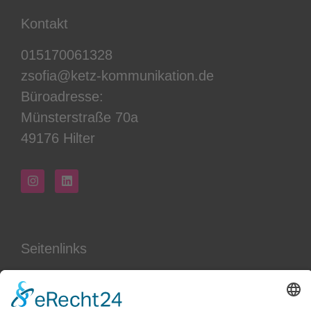
Kontakt
015170061328
zsofia@ketz-kommunikation.de
Büroadresse:
Münsterstraße 70a
49176 Hilter
Seitenlinks
Leistungen
Aktuelles